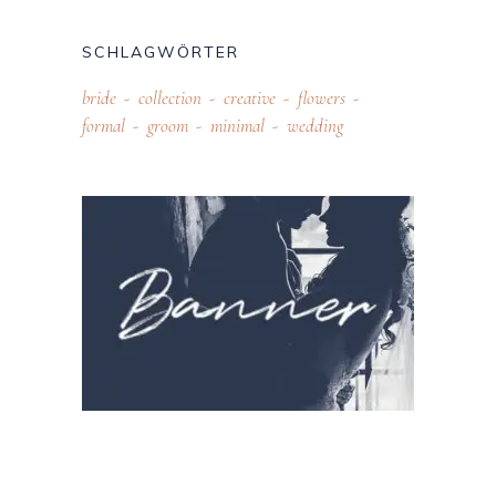
SCHLAGWÖRTER
bride
collection
creative
flowers
formal
groom
minimal
wedding