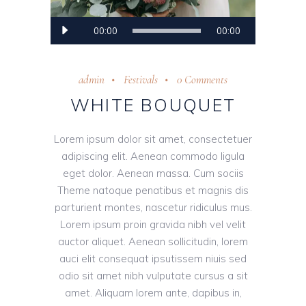
Audio-
00:00
00:00
Player
admin
Festivals
0 Comments
WHITE BOUQUET
Lorem ipsum dolor sit amet, consectetuer
adipiscing elit. Aenean commodo ligula
eget dolor. Aenean massa. Cum sociis
Theme natoque penatibus et magnis dis
parturient montes, nascetur ridiculus mus.
Lorem ipsum proin gravida nibh vel velit
auctor aliquet. Aenean sollicitudin, lorem
auci elit consequat ipsutissem niuis sed
odio sit amet nibh vulputate cursus a sit
amet. Aliquam lorem ante, dapibus in,