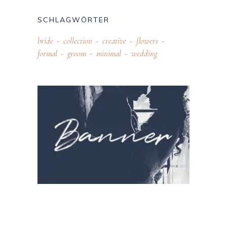
SCHLAGWÖRTER
bride
collection
creative
flowers
formal
groom
minimal
wedding