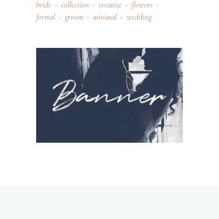
bride
collection
creative
flowers
formal
groom
minimal
wedding